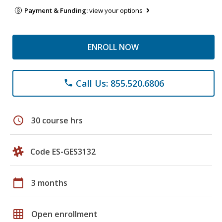
Payment & Funding:
view your options
ENROLL NOW
Call Us: 855.520.6806
phone
schedule
30 course hrs
Code ES-GES3132
calendar_today
3 months
grid_on
Open enrollment