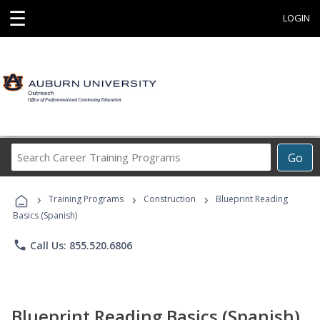
☰
LOGIN
Search
Go
Career
Training
›
›
›
Programs
Training Programs
Construction
Blueprint Reading
Basics (Spanish)
phone
Call Us: 855.520.6806
Blueprint Reading Basics (Spanish)