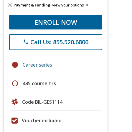
Payment & Funding:
view your options
ENROLL NOW
Call Us: 855.520.6806
phone
info
Career series
schedule
485 course hrs
Code BIL-GES1114
Voucher included