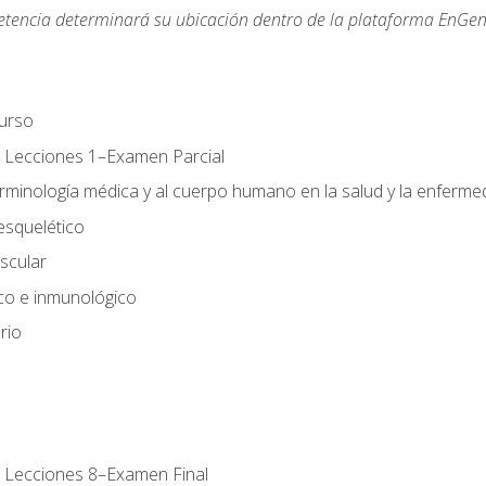
etencia determinará su ubicación dentro de la plataforma EnGen
urso
 Lecciones 1–Examen Parcial
erminología médica y al cuerpo humano en la salud y la enferm
esquelético
scular
ico e inmunológico
rio
 Lecciones 8–Examen Final