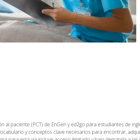
ón al paciente (PCT) de EnGen y ed2go para estudiantes de inglé
ocabulario y conceptos clave necesarios para encontrar, adqui
ama para esta vía incluye acceso ilimitado y bajo demanda a las