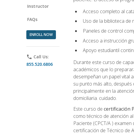
Instructor
Acceso completo al catá
FAQs
Uso de la biblioteca de
Paneles de control com
ENROLL NOW
Acceso a instrucción gru
Apoyo estudiantil conti
phone
Call Us:
Durante este curso de capaci
855.520.6806
académicos que lo preparará
desempeñan un papel vital al
su punto más alto, después 
principalmente en la atención
domiciliaria. cuidado.
Este curso de
certificación
como técnico de atención al 
Paciente (CPCT/A ) examen de
certificación de Técnico de 