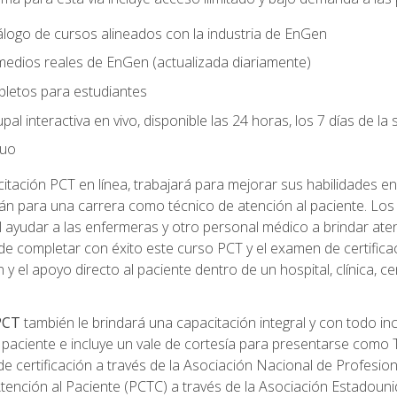
logo de cursos alineados con la industria de EnGen
 medios reales de EnGen (actualizada diariamente)
pletos para estudiantes
pal interactiva en vivo, disponible las 24 horas, los 7 días de l
nuo
tación PCT en línea, trabajará para mejorar sus habilidades en
n para una carrera como técnico de atención al paciente. Los 
 ayudar a las enfermeras y otro personal médico a brindar ate
de completar con éxito este curso PCT y el examen de certifica
 y el apoyo directo al paciente dentro de un hospital, clínica, 
 PCT
también le brindará una capacitación integral y con todo in
paciente e incluye un vale de cortesía para presentarse como T
 certificación a través de la Asociación Nacional de Profesio
Atención al Paciente (PCTC) a través de la Asociación Estadoun