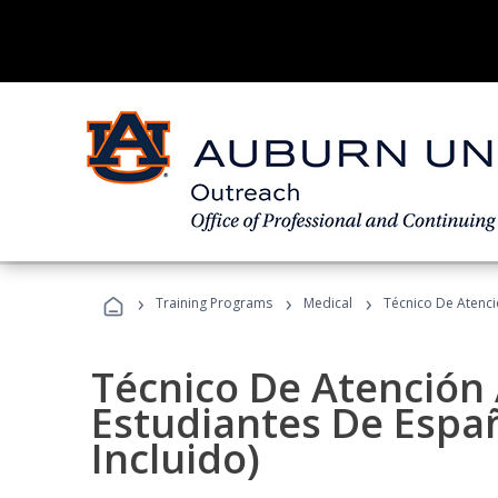
›
›
›
Training Programs
Medical
Técnico De Atenció
Técnico De Atención 
Estudiantes De Españ
Incluido)