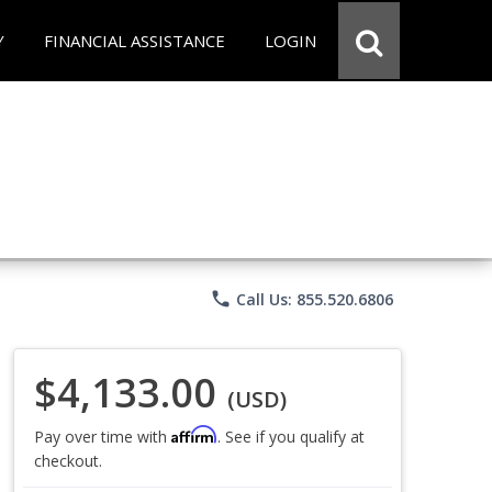
Y
FINANCIAL ASSISTANCE
LOGIN
phone
Call Us: 855.520.6806
$4,133.00
(USD)
Affirm
Pay over time with
. See if you qualify at
checkout.