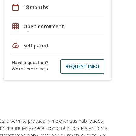
calendar_today
18 months
grid_on
Open enrollment
speed
Self paced
Have a question?
REQUEST INFO
We're here to help
s le permite practicar y mejorar sus habilidades
rir, mantener y crecer como técnico de atención al
 plataformas web y móviles de EnGen, que incluye: